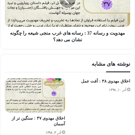
بخورم، به فکر رفتم که اگر کسی مرا در این حالت ببیند، می‌گوید
فلانی از میوه مردم می‌خورد، پس از خوردن آن منصرف شدم.
مهدویت و رسانه 37 : رسانه های غرب منجی شیعه را چگونه
🔸 امام علی می‌فرمایند: «کسى که خود را در معرض اتهام و
نشان می دهد؟
بدگمانى قرار دهد، نباید آن کس را که به او گمان بد برد، سرزنش
کند.»
نوشته های مشابه
📚
ترجمه شرح نهج البلاغه ابن میثم، ج ۵، ص ۵۶۳
اخلاق مهدوی ۳۸ : آفت عمل
آذر ۱۰, ۱۳۹۸
🔺 با توجه به مطالب گفته شده، باید در رفتارمان دقت عمل
داشته باشیم، تا خدایی نکرده در جایگاه اتهام قرار نگیریم و
اخلاق مهدوی ۳۷ : سنگین تر از
آسمان
مصداق آش نخورده و دهن سوخته نشویم. ما هم به عنوان یک
آذر ۳, ۱۳۹۸