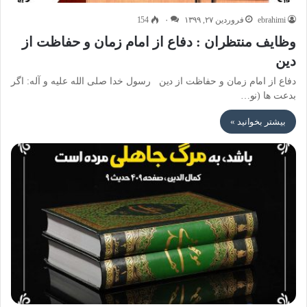
ebrahimi
فروردین ۲۷, ۱۳۹۹
۰
154
وظایف منتظران : دفاع از امام زمان و حفاظت از
دین
دفاع از امام زمان و حفاظت از دین رسول خدا صلی الله علیه و آله: اگر
بدعت ها (نو…
بیشتر بخوانید »