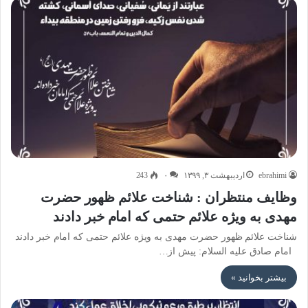
ebrahimi
اردیبهشت ۳, ۱۳۹۹
۰
243
وظایف منتظران : شناخت علائم ظهور حضرت
مهدی به ویژه علائم حتمی که امام خبر دادند
شناخت علائم ظهور حضرت مهدی به ویژه علائم حتمی که امام خبر دادند
امام صادق علیه السلام: پیش از…
بیشتر بخوانید »