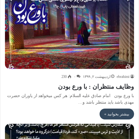
ebrahimi
اردیبهشت ۲, ۱۳۹۹
۰
230
وظایف منتظران : با ورع بودن
با ورع بودن امام صادق علیه السلام: هر کس میخواهد از یاوران حضرت
مهدی باشد باید منتظر باشد و…
بیشتر بخوانید »