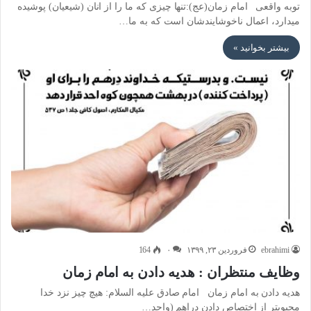
توبه واقعی امام زمان(عج):تنها چیزی که ما را از انان (شیعیان) پوشیده
میدارد، اعمال ناخوشایندشان است که به ما…
بیشتر بخوانید »
ebrahimi
فروردین ۲۳, ۱۳۹۹
۰
164
وظایف منتظران : هدیه دادن به امام زمان
هدیه دادن به امام زمان امام صادق علیه السلام: هیچ چیز نزد خدا
محبوبتر از اختصاص دادن دراهم (واحد…