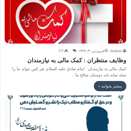
ebrahimi
فروردین ۳۱, ۱۳۹۹
۰
173
وظایف منتظران : کمک مالی به نیازمندان
کمک مالی به نیازمندان امام صادق علیه السلام: هر کس نتواند ما را
صله نماید باید دوستان صالح ما…
بیشتر بخوانید »