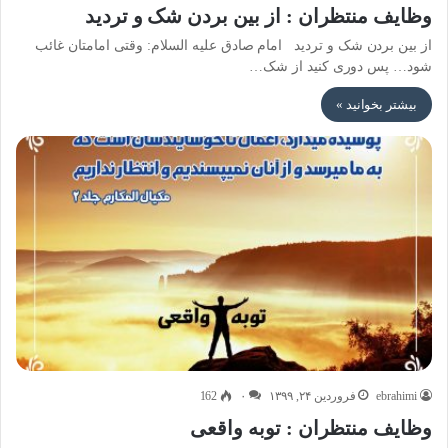
وظایف منتظران : از بین بردن شک و تردید
از بین بردن شک و تردید امام صادق علیه السلام: وقتی امامتان غائب
شود… پس دوری کنید از شک…
بیشتر بخوانید »
ebrahimi
فروردین ۲۴, ۱۳۹۹
۰
162
وظایف منتظران : توبه واقعی