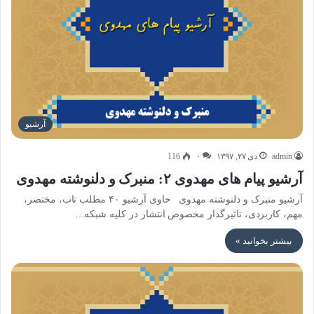
آرشیو
admin
دی ۲۷, ۱۳۹۷
۰
116
آرشیو پیام های مهدوی ۲: منبرک و دلنوشته مهدوی
آرشیو منبرک و دلنوشته مهدوی حاوی آرشیو ۴۰ مطلب ناب، مختصر،
مهم، کاربردی، تاثیرگذار مخصوص انتشار در کلیه شبکه…
بیشتر بخوانید »