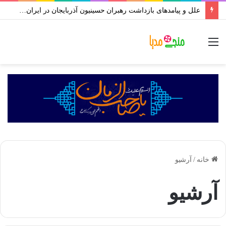
علل و پیامدهای بازداشت رهبران حسینیون آذربایجان در ایران | علی اکبر رائفی پور
منو
خانه
/
آرشیو
آرشیو