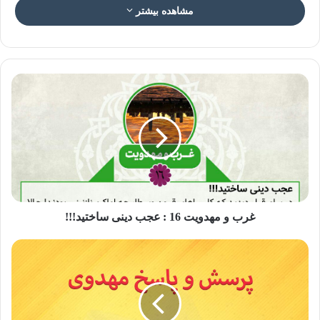
مشاهده بیشتر
عکس نوشته آخر الزمان ۱۶
عذاب برای مجرمین اهل قبله
یکی از آیات قرآن، که در تفاسیر اسلامی، نزول عذاب در
آخرالزمان از آن برداشت می‌شود، آیه ۵٠ سوره یونس است.
خداوند در این آیه می‌فرماید: «بگو: اگر مجازات او شب هنگام یا در
روز به سراغ شما آید، (آیا می توانید آن را از خود دفع کنید؟!) پس
غرب و مهدویت 16 : عجب دینی ساختید!!!
مجرمان برای چه عجله می‌کنند؟!»
در تفسیر این آیه امام باقر فرمودند: «این عذابی است که در
آخرالزمان بر بدکاران «اهل قبله» (مسلمانان ظاهری) نازل