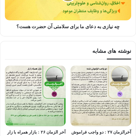
می‌شود که آن‌ها نزول چنین عذابی را بر خودشان باور ندارند»
چه نیازی به دعای ما برای سلامتی آن حضرت هست؟
بحار الأنوار، ج۹، ص۲۱۳
مسلمانان ظاهری؛ یعنی مسلمانانی که رو به قبله نماز می‌خوانند،
نوشته های مشابه
اما رفتار و کردار آنها به گونه است که گویا به چیزی اعتقاد ندارند.
بخش پیام های مهدوی "آخرالزمان"
آخرالزمان ۲۷ : دو واجب فراموش
آخر الزمان ۲۶ : بازار همراه با زار