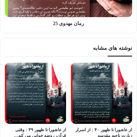
وارد شده، نکند به این جهت باشد که بخواهد به «مردم عصر
غیبت» توجه دهد که حسین امامِ کسانی بود که او را به «العَجَل»
رمان مهدوی 25
خواندند، اما در آخر، او را تنها گذاشته و غریبانه به شهادت رساندند!
مبادا منتظرین چنین کنند!
نوشته های مشابه
آگاه باشیم! که زور و زَر و تزویر و شهوت… خونِ امام را مباح
خواهد کرد! وجود این تمایلات نفسانی، امروز هم بر تنهایی و غربت
ولیّ عصر بی اثر نخواهد بود! “جهت تعجیل در امر فرج، با هواهای
نَفس خود مبارزه کنیم”
از عاشورا تا ظهور ۴۰ : از اسرار
از عاشورا تا ظهور ۳۹ : وقتی
زیارت ناحیه مقدسه
قرآن، روضه خوانی می کند…