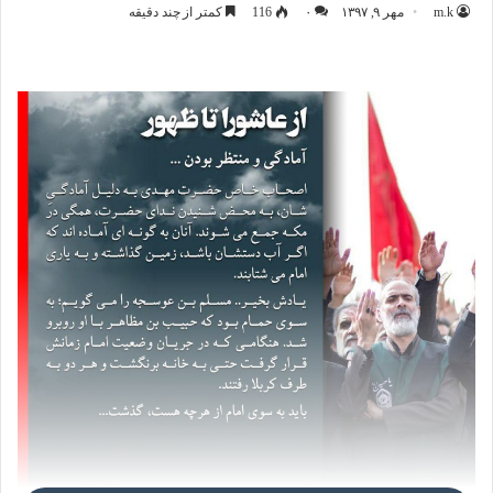
m.k
مهر ۹, ۱۳۹۷
۰
116
کمتر از چند دقیقه