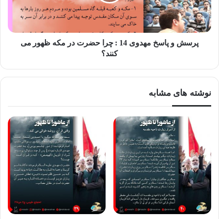
کربلا رفتند.
پرسش و پاسخ مهدوی 14 : چرا حضرت در مکه ظهور می
باید به سوی امام از هرچه هست، گذشت…
کنند؟
نوشته های مشابه
بخش پیام های مهدوی "از عاشورا تا ظهور"