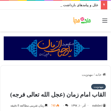
علل و پیامدهای بازداشت رهبران حسینیون آذربایجان در ایران | علی اکبر رائفی پور
منو
خانه
/
مهدویت
مهدویت
القاب امام زمان (عجل الله تعالی فرجه)
mahdavi
آذر ۱۰, ۱۳۹۷
۰
740
زمان تقریبی مطالعه 8 دقیقه