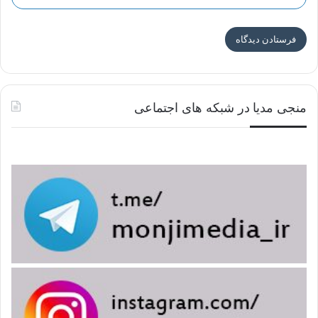
خلایق، به دست آن حضرت تحقق خواهد یافت.
صاحب الامر
منجی مدیا در شبکه های اجتماعی
امام مهدی(عج) را صاحب الامر نیز می نامند؛ زیرا آن حضرت،
رهبر و پیشوایی است که خداوند تبارک و تعالی، پیروی از ایشان را
بر همه بندگان خود، واجب دانسته است.
از جمله در قرآن کریم
می فرماید: «ای کسانی که ایمان آورده اید،
از خدا و پیامبرش و
صاحبان امر، پیروی کنید».
روایت معتبری در تفسیر این آیه، تصریح دارد که مراد از «اولی
الامر»،
امامان معصوم و خاندان پیامبر اکرم(ص)اند که نخستین