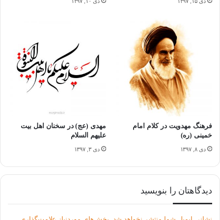
دی ۱۵, ۱۳۹۷
دی ۱۰, ۱۳۹۷
منتَظَر
از امام جواد علیه السلام روایت شده است که حضرت مهدی(عج)
را منتظَر می نامند؛ چون دوران غیبت برای وی، بسیار طولانی
خواهد بود. مخلصان امت با وجود طولانی شدن این دوره،
ظهور او
را انتظار خواهند کشید، ولی شک کنندگان، دچار تردید خواهند شد
فرهنگ مهدویت در کلام امام
مهدی (عج) در سخنان اهل بیت
و او را انکار خواهند کرد.
خمینی (ره)
علیهم السلام
دی ۸, ۱۳۹۷
دی ۳, ۱۳۹۷
همچنین آن حضرت را منتظِر نیز نامیده اند؛ زیرا وجود مبارک امام
زمان(عج) همواره در حال انتظار به سر می برند،
تا اجازه قیام و
دیدگاهتان را بنویسید
ظهورشان از سوی خداوند متعال صادر شود. آنگاه ستم را از
نشانی ایمیل شما منتشر نخواهد شد.
بخش‌های موردنیاز علامت‌گذاری