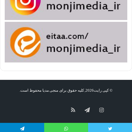
آنان، حضرت علی بن ابی طالب علیه السلام و واپسین آنان،
حجت بن الحسن العسکری؛ امام زمان(عج) است.
خلف صالح
یکی دیگر از القاب امام زمان(عج)، خلف صالح است که این تعبیر
در سخنان ائمه اطهار علیهم السلام بیشتر به چشم می خورد.
© کپی رایت2026, کلیه حقوق برای منجی مدیا محفوظ است.
امام صادق علیه السلام در این باره می فرمایند:
خلف صالح از
گپ
سروش
آپارات
فرزندان من است. مهدیِ این امّت اوست.
نامش محمد و کنیه
اینستاگرام
تلگرام
خوراک
اش، ابوالقاسم است که در آخرالزمان، قیام خواهد کرد.