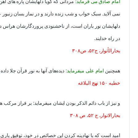
امام صادق می فرماید:
مردانی که گویا دلهایشان پاره های آه
نمی آلاید. سبک خواب و شب زنده دارند و در نماز بسان زنبور 
دلهایشان نور باران است، از ناخشنودی پروردگارشان هراس دا
در راه خدایند.
ب
حارالأنوار
، ج۵۲، ص۳۰۸
همچنین
امام علی میفرماید:
دیده‌های آنها به نور قرآن جلا دا
خطبه ۱۵۰
نهج البلاغه
و نیز از باب دائم الذکر بودن ایشان میفرماید: بر فراز مرکب 
بحارالانوار
، ج ۵۲، ص ۳۰۸
امید است که با نهادینه کردن این خصائص در خود، توفیق یاری 