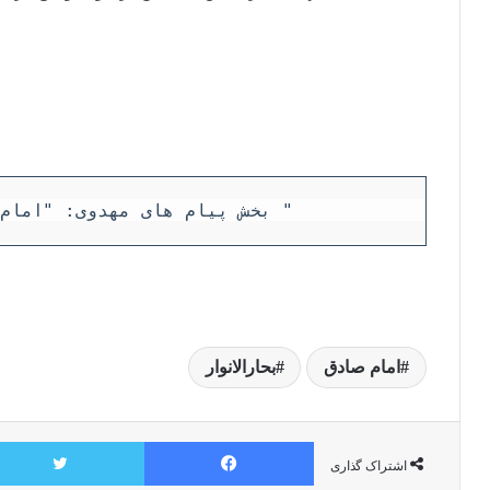
بخش پیام های مهدوی: "امام زمان از منظر روایات "
امام صادق
بحارالانوار
فیسبوک
اشتراک گذاری