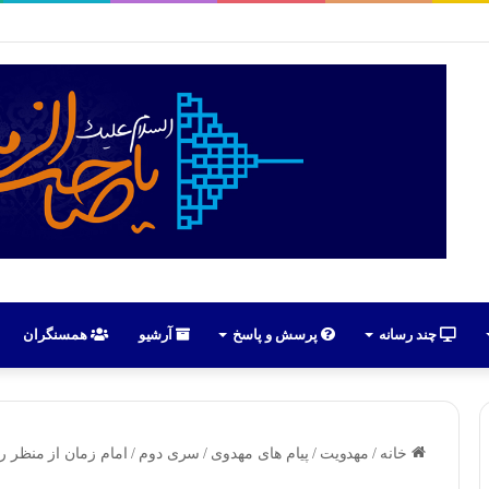
رهبران حسینیون آذربایجان در ایران | علی اکبر رائفی پور
چند رسانه
پرسش و پاسخ
آرشیو
همسنگران
خانه
/
مهدویت
/
پیام های مهدوی
/
سری دوم
/
امام زمان از منظر ر