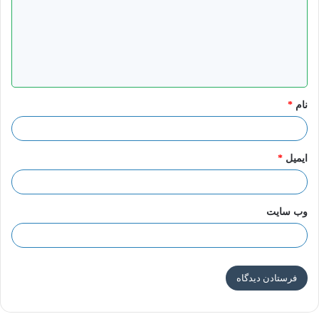
د
گ
ا
ه
*
عکس نوشته “امام مهدی در کلام علما و بزرگان ۲۳- عربی
نام
*
ایمیل
*
العاده المنحوسه بین المؤمنین
المسجد أو العالم الدینی أو المؤمن الذی لا یهتم بالمهدویه، کأنه
وب‌ سایت
یروج لدین
بنی إسرائیل
! قالت بنی إسرائیل للنبی موسى: حارب
أنت و إلهک ونحن هنا سنقوم بالعباده!
عدم الاهتمام بالمهدویه فی هذه الأیام أصبح عاده منحوسه بین