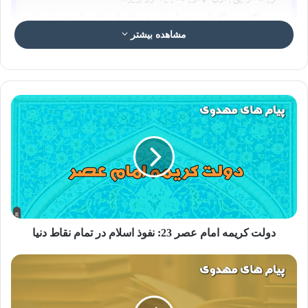
مشاهده بیشتر
عکس نوشته “امام مهدی در کلام علما و بزرگان ۲۳
رسم منحوس بین مومنان…
مسجدی که، عالِم دینی ای که، و مؤمنی که به مهدویت نپردازد،
دولت کریمه امام عصر 23: نفوذ اسلام در تمام نقاط دنیا
یک دین
«بنی‌اسرائیلی»
را ترویج می‌کند!/ بنی‌اسرائیل به موسی
میگفتند: تو و خدایت بجنگید، ما همینجا عبادت می‌کنیم!