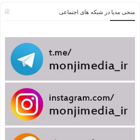
بعض المؤمنین. یجب أن تنهار هذه العاده الدینیه، الأخلاقیه و
منجی مدیا در شبکه های اجتماعی
الروحیه الخالیه من المهدویه فی مجتمعنا!
لو لم یکن الحشد الشعبی سباقاً فی إقامه
دعاء الندبه
لکان ابتعد
عن هویته الحقیقیه. لا یتعلق دعاء الندبه بالأشخاص الذین یقومون
بالمناجاه بل یتعلق بالأشخاص الذین یقاتلون.
حجه الإسلام بناهیان، ۱۳۹۵/۰۹/۱۹، عید البیعه، ساحه الإمام
الحسین