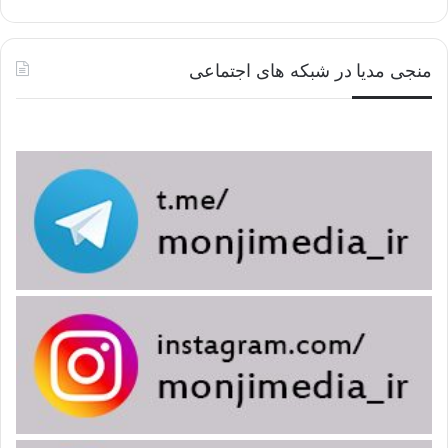
منجی مدیا در شبکه های اجتماعی
عکس نوشته “امام مهدی در کلام علما و بزرگان ۲۶- عربی
الجواب المدوی للإمام الخمینی
کان البعض یقولون ” کل حکومه تتحقق فی زمن الغیبه هی باطله
و ضد
الإسلام
” کانوا قد تصوروا ” أن أی حکومه تقوم هی حکومه
باطله” فی الوقت الذی تقول فیه الروایات بأنه إذا رفع شخص رایه
” تحت عنوان المهدویه” فهی باطله .