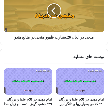
کسی «با عنوان مهدویت» عَلَمی بلند کند، باطل است.
اینها نمی فهمند و نمی دانند دارند چه می گویند؛ بهشون تزریق
کرده اند که این حرفها را بزنند، این اشخاص غافل را بازی داده اند!
منجی در ادیان 26:بشارت ظهور منجی در منابع هندو
نبودنِ حکومت، یعنی اینکه همه مردم به جان هم بریزند، بکُشند
هم را، بزنند هم را، از بین ببرند! بر «
خلاف آیات الهی
» ست!
نوشته های مشابه
اگر یک سال، حکومت و نظام در یک مملکتی نباشد، آنقدر فساد
می شود که آن طرفش پیدا نیست! حضرت بیاید چه کند؟
«هرحکومتی در زمان غیبت، باطل است» یعنی هرج و مرج! یعنی
عالم به هم بخورد تا حضرت بیاید درستش کند!! ما باید درستش
امام مهدی در کلام علما و بزرگان
امام مهدی در کلام علما و بزرگان
۴۰: کلامی بسیار زیبا و تلنگرآمیز…
۳۹: چشم، گوش، دست و زبانِ خدا
کنیم تا حضرت بیاید.