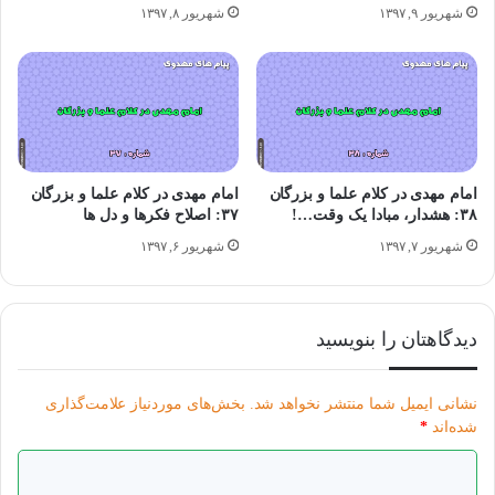
شهریور ۹, ۱۳۹۷
شهریور ۸, ۱۳۹۷
الان دیگر تکلیفی نداریم؟ دیگر بشر تکلیفی ندارد؟ یا تکلیفش این
است که مردم را دعوت کند به فساد؟! پس باید بنشینیم دعا کنیم
به امریکا و اَذنابشان! [بندگانشان..] این که کسی بگوید «آنها ما را
امام مهدی در کلام علما و بزرگان
امام مهدی در کلام علما و بزرگان
به بازی بگیرند، هیچ کاری به کارشان نداشته باشیم؛ هرکاری
۳۸: هشدار، مبادا یک وقت…!
۳۷: اصلاح فکرها و دل ها
خواستند انجام دهند» این باید خیلی آدم نفهمی باشد!
شهریور ۷, ۱۳۹۷
شهریور ۶, ۱۳۹۷
بله، ما نمی توانیم دنیا را از عدالت پر کنیم، چون نمی توانیم او باید
دیدگاهتان را بنویسید
بیاید، اما ما باید زمینه را فراهم کنیم. [این موافق قرآن است]
نشانی ایمیل شما منتشر نخواهد شد.
بخش‌های موردنیاز علامت‌گذاری
صحیفه امام خمینی، ج۲۱، ص۱۳
شده‌اند
*
د