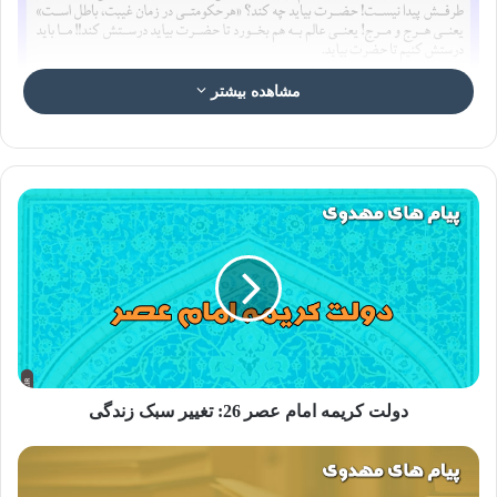
مشاهده بیشتر
عکس نوشته “امام مهدی در کلام علما و بزرگان ۲۶
پاسخ کوبنده امام خمینی
یک دسته ای بودند که می گفتند «هرحکومتی اگر در زمان غیبت
دولت کریمه امام عصر 26: تغییر سبک زندگی
محقق بشود، باطل است و بر خلاف
اسلام!
» آنها خیال کرده بودند
که «هرحکومتی باشد» در صورتی که آن روایات می گوید اگر