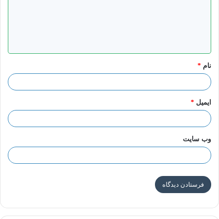
گ
ا
حتمیه خروج السفیانی
ه
هوَ الَّذِی خَلَقَکُمْ مِنْ طِینٍ ثُمَّ قَضَى أَجَلًا وَ أَجَلٌ مُسَمًّى عِنْدَهُ ثُمَّ أَنْتُمْ
*
تَمْتَرُونَ
[انعام/۲]
نام
*
الإمام الباقر علیهم السلام فِی قَوْلِهِ تَعَالَى‏
ثُمَّ قَضى‏ أَجَلًا وَ أَجَلٌ مُسَمًّى
ایمیل
*
عِنْدَهُ‏ فَقَالَ إِنَّهُمَا أَجَلَانِ أَجَلٌ مَحْتُومٌ وَ أَجَلٌ مَوْقُوفٌ … قَالَ حُمْرَانُ: إِنِّی
لَأَرْجُو أَنْ یَکُونَ أَجَلُ السُّفْیَانِیِّ مِنَ الْمَوْقُوفِ. فَقَالَ أَبُو جَعْفَرٍ ع: لَا وَ
وب‌ سایت
اللَّهِ إِنَّهُ لَمِنَ الْمَحْتُومِ.
الکلمه المفتاحیه لآیات المهدی، روضاتی، ص۱۲۵
الغیبه للنعمانی؛ ص۳۰۱