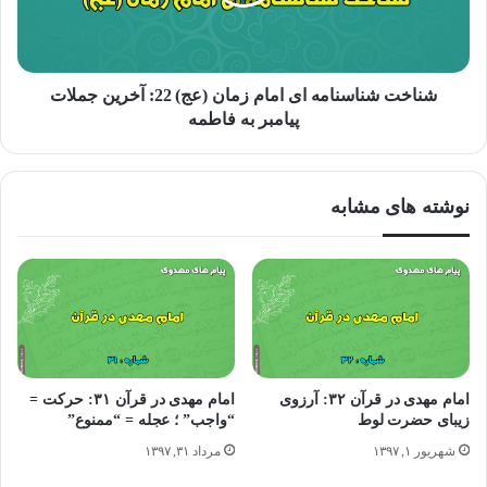
أجَل داریم؛ حتمی و غیرحتمی»، حُمرانِ بْنِ أعْیَن عرض کرد: من
امیدوارم اجل سفیانی از نوع غیر حتمی باشد. امام فرمودند: نه، به
خدا قسم که آن از امور حتمی است.
شناخت شناسنامه ای امام زمان (عج) 22: آخرین جملات
پیامبر به فاطمه
کلیدواژه آیات مهدوی، روضاتی، ص۱۲۵
الغیبه نعمانی، ص۳۰۱
نوشته های مشابه
امام مهدی در قرآن ۳۲: آرزوی
امام مهدی در قرآن ۳۱: حرکت =
زیبای حضرت لوط
“واجب” ؛ عجله = “ممنوع”
شهریور ۱, ۱۳۹۷
مرداد ۳۱, ۱۳۹۷