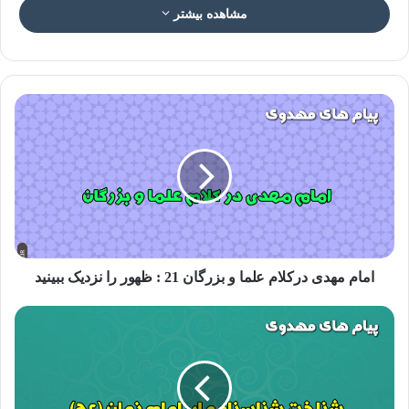
مشاهده بیشتر
عکس نوشته امام مهدی در قرآن ۲۲
حتمی بودن خروج سفیانی
هوَ الَّذِی خَلَقَکُمْ مِنْ طِینٍ ثُمَّ قَضَى أَجَلًا وَ أَجَلٌ مُسَمًّى عِنْدَهُ ثُمَّ أَنْتُمْ
تَمْتَرُونَ
[انعام/۲]
ترجمه:
او کسى است که شما را از گِل آفرید، سپس مدتى را [برای
امام مهدی درکلام علما و بزرگان 21 : ظهور را نزدیک ببینید
شما عمر] مقرر داشت و اجل حتمى نزد اوست. با این همه شما
[مشرکان در یگانگی و قدرت او] تردید مى ‏کنید.
آنگاه که امام باقر علیه السلام در توضیح این آیه فرمودند
«دو گونه