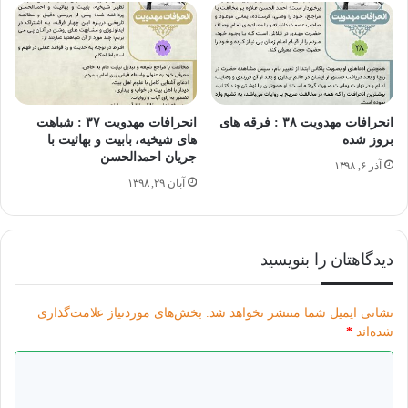
درسنامه مهدویت، ج ۴، ص ١٧٢
انحرافات مهدویت ۳۸ : فرقه های
انحرافات مهدویت ۳۷ : شباهت
بروز شده
های شیخیه، بابیت و بهائیت با
جریان احمدالحسن
آذر ۶, ۱۳۹۸
آبان ۲۹, ۱۳۹۸
بخش پیام های مهدوی "انحرافات مهدویت"
دیدگاهتان را بنویسید
نشانی ایمیل شما منتشر نخواهد شد.
بخش‌های موردنیاز علامت‌گذاری
شده‌اند
*
انحرافات
درسنامه مهدویت
مهدویت
د
ی