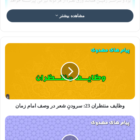
مشاهده بیشتر
عکس نوشته دولت کریمه امام عصر ۲۳
نفوذ اسلام در تمام نقاط دنیا
پیامبر گرامی اسلام میفرماید:
تا هر کجا که تاریکی شب وارد شود،
این آیین مقدس نفوذ خواهد کرد.
منتخب الاثر ص۱۶۰ و ص۲۹۴
امام باقر میفرماید:
هنگامی که قائم ما پس از ما قیام کند آنان که
وظایف منتظران 23: سرودنِ شعر در وصف امام زمان
زمان او را درک کنند، خواهند دید که بی تردید آیین محمد (صلی الله
علیه و آله) به هر نقطه ای که شب و روز می رسد، خواهد رسید و
دیگر اثری از شرک روی زمین نمی ماند.