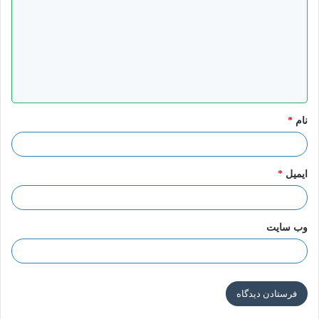
د
گ
ا
نفوذ الإسلام فی کل أنحاء الدنیا
ه
-قال رسول الله صلّى اللّه علیه و آله:
لیدخلنّ هذا الدین على ما دخل
*
علیه اللیل.
نام
*
منتخب الأثر فی الإمام الثانی عشر علیه‌ السلام؛ ص۱۶۰؛ ص۲۹۴
ایمیل
*
قالَ الإمام الباقر (مُحَمَّدَ بْنَ عَلِیٍّ) علیه السلام:
و إذا قام قائمنا بعد
یرى من یدرکه، و لیبلغن دین محمد صلّى اللّه علیه و آله و سلّم ما بلغ
وب‌ سایت
اللیل و النهار، حتى لا یکون شرک على ظهر الأرض.
کذلک یقول : و لا یکون الملک إلا للّه و للإسلام و تکون الأرض کفاتوره
الفضه