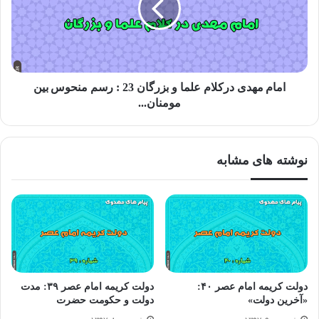
همچنین میفرمایند: در آن روز حکومتی جز حکومت اسلامی نخواهد
بود و سراسر زمین همانند ورق نقره از هرگونه تیرگی پیراسته خواهد
بود
امام مهدی درکلام علما و بزرگان 23 : رسم منحوس بین
مومنان...
ینابیع الموده ج۳ ص۷۸ و ص۱۳۲
الملاحم والفتن ص۶۶
نوشته های مشابه
دولت کریمه امام عصر ۴۰:
دولت کریمه امام عصر ۳۹: مدت
«آخرین دولت»
دولت و حکومت حضرت