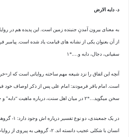
د- دابه الارض
به معنای بیرون آمدنِ جنبنده زمین است. این پدیده هم در رو
از آن بعنوان یکی از نشانه های قیامت یاد شده است. پیامبر فرم
سفیانی، دجال، دابه و….*۱
آنچه این اتفاق را نزد شیعه مهم ساخته روایاتی است که از«خر
است. امام باقر فرمودند: امام علی پس از ذکر اوصاف خود ف
سخن میگوید…*۲ در میان اهل سنت، درباره ماهیت “دابه” و چگونگی خروج او، سخن های فراوانی گفته شده.
در یک جمعبندی
انسان با شکلی عجیب دانسته اند. ۲- گر