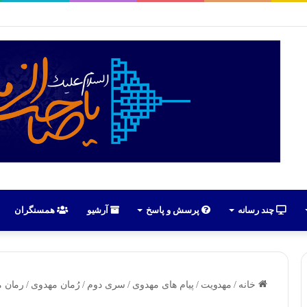
رهبران حسینیون آذربایجان در ایران | علی اکبر رائفی پور
چند رسانه
پرسش و پاسخ
آرشیو
همسنگران
خانه
/
مهدویت
/
پیام های مهدوی
/
سری دوم
/
رُمان مهدوی
/
رمان مه