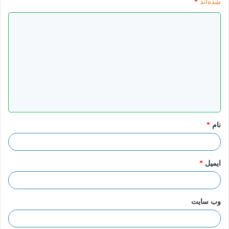
شده‌اند
*
د
ی
آمنه پازوکی
ادموند
رمان
رمان مهدوی
د
مهدوی
گ
ا
ه
*
نام
*
ایمیل
*
وب‌ سایت