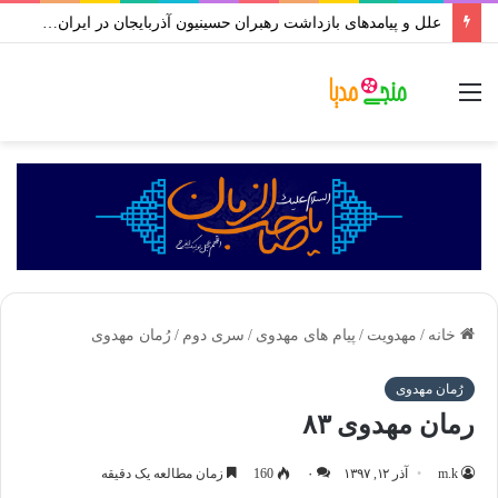
علل و پیامدهای بازداشت رهبران حسینیون آذربایجان در ایران | علی اکبر رائفی پور
منو
خانه
/
مهدویت
/
پیام های مهدوی
/
سری دوم
/
رُمان مهدوی
رُمان مهدوی
رمان مهدوی ۸۳
m.k
آذر ۱۲, ۱۳۹۷
۰
160
زمان مطالعه یک دقیقه