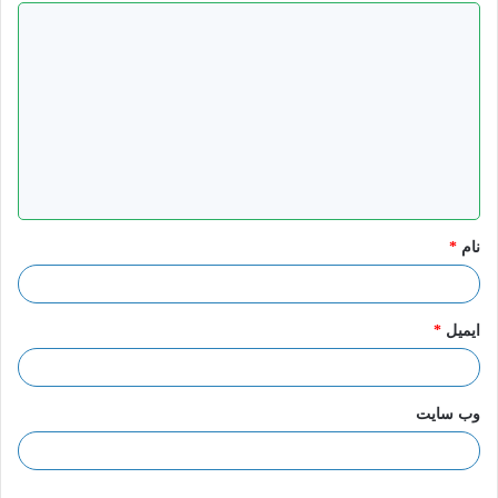
د
ی
د
گ
بخش پیام های مهدوی "رمان مهدوی"
ا
ه
*
نام
*
آمنه پازوکی
ادموند
رمان
رمان مهدوی
ایمیل
*
مهدوی
وب‌ سایت