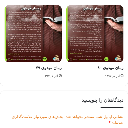
مرگ برایش دردآور و جانکاه می‌نمود.
آرتور در زندگی هیچ‌گاه محبت والدین و داشتن خواهر و برادر را
تجربه نکرده بود، با اینکه خواهر و برادر واقعی داشت اما مدت‌ها
بود که از آن‌ها بی‌خبر بود و این هرگز در زندگی‌اش جایی نداشت
اما تصور ندیدن ادموند زجرآور بود.
رمان مهدوی ۸۰
رمان مهدوی ۷۹
رمان ادموند تالیف آمنه پازوکی
آذر ۸, ۱۳۹۷
آذر ۷, ۱۳۹۷
با رُمان ادموند همراه باشید تا ابعاد جذاب این زندگی عجیب
دیدگاهتان را بنویسید
روشن‌ شود…
نشانی ایمیل شما منتشر نخواهد شد.
بخش‌های موردنیاز علامت‌گذاری
شده‌اند
*