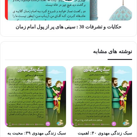
یکی از راه های معرفت افزایی که محبوب خدا و رسولش میباشد،
شرکت در محافل علمی است.
حکایات و تشرفات 30 : سینی های پر از پول امام زمان
رسول خدا فرمودند:
«ای اباذر! ساعتی در جلسات گفتگوی علمی
نشستن، نزد خدا محبوب تر است از عبادت هزار شب که هر شب
نوشته های مشابه
هزار رکعت نماز گزارده شود و فرمود: ای اباذر! ساعتی شرکت
در گفتگوی علمی برایت از عبادت یک ساله که روزش را روزه
بداری و شبش را به عبادت بپردازی بهتر است»
جامع الاخبار
ص ۳۷
سبک زندگی مهدوی ۴۰: اهمیت
سبک زندگی مهدوی ۳۹: محبت به