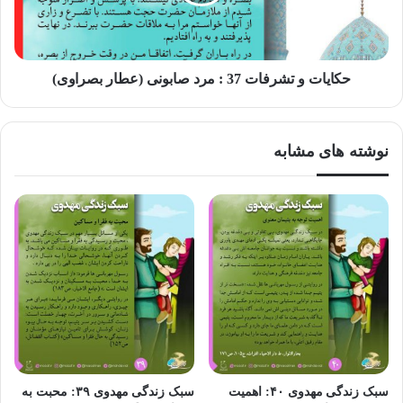
است.
در
روایتی از رسول مهربانی ها نقل شده که
«مشورت کردن با عاقل خیرخواه مایه هدایت و میمنت
فرمودند:
حکایات و تشرفات 37 : مرد صابونی (عطار بصراوی)
است و توفیقی است از جانب خداوند
. پس هرگاه خیرخواه عاقل
تو را راهنمایی کرد، مبادا مخالفت کنی که موجب نابودی میشود»
نوشته های مشابه
(محاسن، ج ۲، ص ۶۰۲، حدیث ۲۵)
هم چنین از حضرت علی نقل شده است : «
هر کس خودرای شد
هلاک میشود و هر کس با افراد صاحب نظر مشورت کند در عقل
آنان شریک میشود.»
(
نهج البلاغه
، قصار ۱۶۱)
گفتنی است یکی از دلایل زیاد شدن طلاق در جامعه و ازدواج های
نادرست، عدم رجوع به مشاوره میباشد.
سبک زندگی مهدوی ۴۰: اهمیت
سبک زندگی مهدوی ۳۹: محبت به