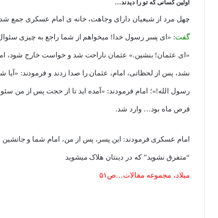
اولین کسانی که تو را دیدند…
چهل مرد از شیعیان دارای وجاهت، خانه ی امام عسکری جمع شدند
گفت
: «ای پسر رسول خدا! میخواهم از شما راجع به چیزی سئوال 
«ای عثمان! بنشین.» عثمان ناراحت شد و خواست خارج شود، ام
نشد، پس از لحظاتی، امام، عثمان را صدا زدند و فرمودند: «آیا شما
رسول الله!»؛ امام فرمودند: «آمده اید تا از حجت پس از من سئو
قرص ماه بود… وارد شد.
امام عسکری فرمودند: این پسر، پس از من، امام شما و جانشین م
“متفرق نشوید” که در دینتان هلاک میشوید
میلاد، مجموعه مقالات…ص۵۱