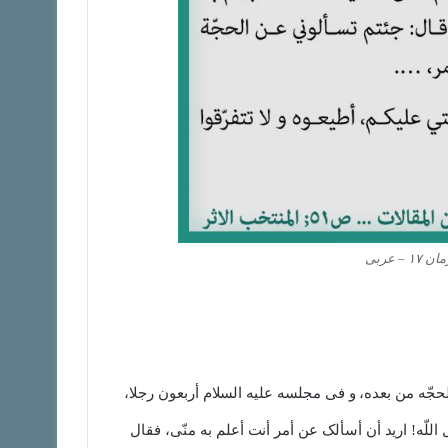
 عربی
حجّه من بعده، و فی مجلسه علیه السلام أربعون رجلا،
اللّه! ارید أن أسألک عن أمر أنت أعلم به منّی، فقال