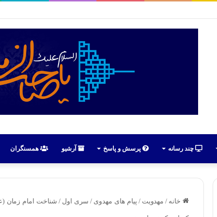
رهبران حسینیون آذربایجان در ایران | علی اکبر رائفی پور
چند رسانه
پرسش و پاسخ
آرشیو
همسنگران
خانه
/
مهدویت
/
پیام های مهدوی
/
سری اول
/
شناخت امام زمان (ع