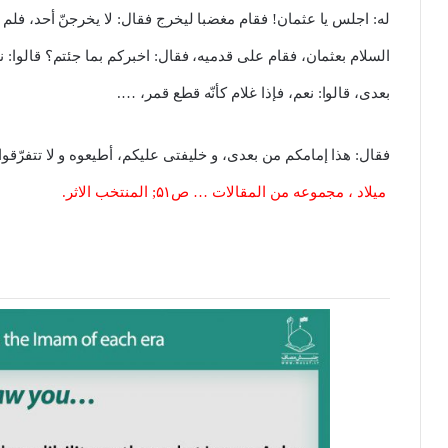
له: اجلس یا عثمان! فقام مغضبا لیخرج فقال: لا یخرجنّ أحد، فلم 
السلام بعثمان، فقام على قدمیه، فقال: اخبرکم بما جئتم؟ قالوا: ن
بعدی، قالوا: نعم، فإذا غلام کأنّه قطع قمر، ….
فقال: هذا إمامکم من بعدی، و خلیفتی علیکم، أطیعوه و لا تتفرّقوا
میلاد ، مجموعه من المقالات … ص۵۱; المنتخب الاثر.