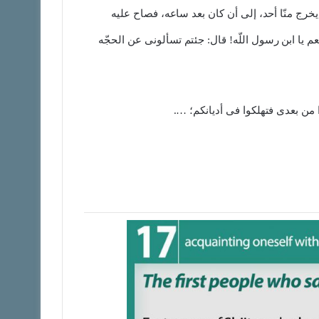
یخرج منّا أحد، إلى أن کان بعد ساعه، فصاح علیه
عم یا ابن رسول اللّه! قال: جئتم تسألونی عن الحجّه
 من بعدی فتهلکوا فی أدیانکم؛ ….