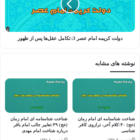
اصول کافی، باب النوادر
دولت کریمه امام عصر 3: تکامل عقل‌ها پس از ظهور
براستی این چه نوع شناختی است که تا این حد اهمیت دارد؟ در آینده
خواهیم گفت…
نوشته های مشابه
شناخت شناسنامه ای امام زمان
شناخت شناسنامه ای امام زمان
(عج) ۴۰:کلام آخر، ترازوی کافر
(عج) ۳۹:تعابیر جالب امام باقر
شناسی
درباره شناخت امام مهدی
شهریور ۹, ۱۳۹۷
شهریور ۸, ۱۳۹۷