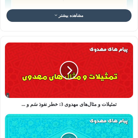
مشاهده بیشتر
شناخت شناسنامه ای امام زمان ۳
««« شرط قبولی اعمال است »»»
معاویه بن عمار از امام صادق در مورد آیه: «و برای خدا، نام های نیک
است؛ خدا را به آن نام ها بخوانید» (اعراف/۱۸۰) سؤال کرد، حضرت
تمثیلات و مثال‌های مهدوی 3: خطر نفوذ سَم و ...
فرمودند:
به خدا قسم ما نام های نیکوی پروردگاریم که هیچ عملی را خداوند از
بندگانش قبول نمی کند، مگر آن که ما را بشناسند.