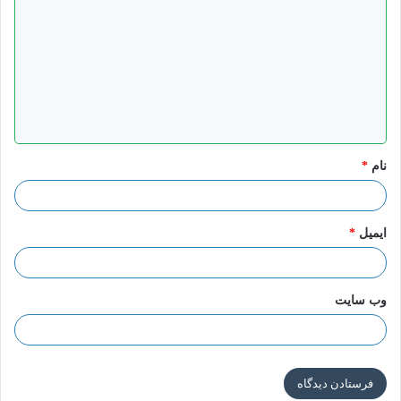
ی
د
«هو شرط من أجل تقبل الأعمال»
گ
ا
معَاوِیَهَ بْنِ عَمّارٍ عَنْ أَبِی عَبْدِ اللّهِ ع فِی قَوْلِ اللّهِ عَزّ وَ جَلّ «وَ لِلّهِ
ه
الْأَسْماءُ الْحُسْنی‏ فَادْعُوهُ بِها» (اعراف/۱۸۰) قالَ نَحْنُ وَ اللّهِ الْأَسْمَاءُ
*
الْحُسْنَی الّتِی لَا یَقْبَلُ اللّهُ مِنَ الْعِبَادِ عَمَلًا إِلّا بِمَعْرِفَتِنَا
نام
*
کتاب أصول الکافی ، باب النوادر
ایمیل
*
حقاًأی نوع من المعرفه هذه ، حتى تکون مهمه لهذه الدرجه ؟ سوف
وب‌ سایت
نتحدث فی المستقبل عن ذلک