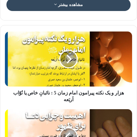
مشاهده بیشتر
عکس نوشته معرفی کتب مهدوی ۵
کتاب “امام مهدی از ولادت تا ظهور”
این کتاب اثر ارزشمند سید محمد کاظم قزوینی است و موضوعاتی
در مورد شخصیت والای حضرت مهدی مورد بحث قرار داده که
عبارتست از:
هزار و یک نکته پیرامون امام زمان 5 : نائبانِ خاص یا نُوّاب
اَربَعه
۱-مهدی کیست؟ ۲-نام و نسبِ او. ۳-قرآن و نوید از آنحضرت. ۴-نویدها
در سنّت پیامبر. ۵-نوید از مهدی در روایات امامان. ۶-چگونه از دیدگان
نهان گشت؟ ۷-غیبت کوتاه امام مهدی. ۸-چهار نایب خاص. ۹-غیبت