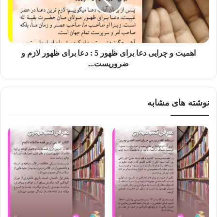
طولانی او. ۱۰-چگونه تاکنون زیسته ات؟ ۱۱-چه زمانی ظهور خواهد
کرد؟ ۱۲-پس از ظهور چگونه حکومت خواهد کرد؟ ۱۳-زندگی جامعه
در عصر طلایی او. ۱۴-مدت حکومت او. ۱۵-چگونه روزگارش به پایان
اهمیت و چرایی دعا برای ظهور 5 : دعا برای ظهور لازم و
میرسد…
ضروریست...
کلیه مطالب کتاب مستند به احادیث است و شامل چندین فهرست
نوشته های مشابه
است که کار را برای خوانندگان آسان نموده است.