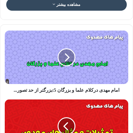
مشاهده بیشتر
عکس نوشته منجی در ادیان ۵
منجی خواهی در کلام اشعیا
اشعیا ۷۰۰ سال قبل از میلاد مسیح می زیسته و بیش از سایر پیامبران به ظهور
موعود پرداخته است. در کلام او، عالی ترین مصداق برای نجات بنی اسرائیل
شخصی به نام «عمانوئیل» بود. (عمانوئیل یعنی خدا با ماست)
امام مهدی درکلام علما و بزرگان 5:بزرگتر از حد تصور...
قبل از اشعیا مفهوم ماشیَح و منجی اصلا نگاه جهانی نداشت، اما بعد از او
«اندیشه ی ماشیَح» به قوت خود باقی ماند و کارکرد ماشیح تبدیل به یک کارکرد
جهانی شد.