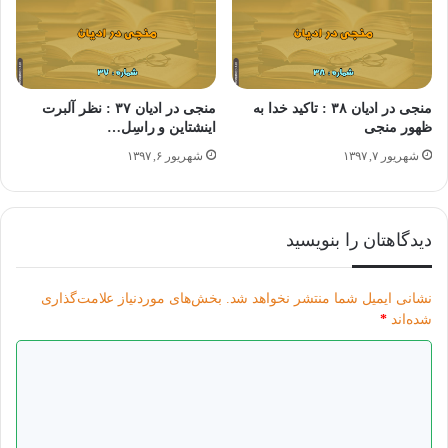
منجی در ادیان ۳۸ : تاکید خدا به
منجی در ادیان ۳۷ : نظر آلبرت
ظهور منجی
اینشتاین و راسِل…
شهریور ۷, ۱۳۹۷
شهریور ۶, ۱۳۹۷
دیدگاهتان را بنویسید
عکس نوشته منجی در ادیان ۵ – عربی
نشانی ایمیل شما منتشر نخواهد شد.
بخش‌های موردنیاز علامت‌گذاری
شده‌اند
*
المنجی فی کلام النبی أشعیاء
د
کان یعیش النبی إشعیاء قبل میلاد المسیح بحوالی ۷۰۰ سنه و قبل سائر الأنبیاء
ی
تطرق إلى موضوع ظهور الموعود . فی کلامه ، کان أفضل مضمون لنجاه بنی
د
إسرائیل شخص بإسم “عمانوئیل) . (عمانوئیل یعنی أن الله معنا) .
گ