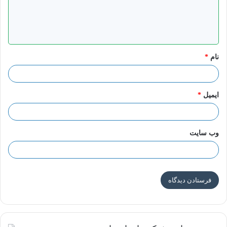
ا
لم یکن لمفهوم الماشیح و المنجی رؤیه عالمیه قبل زمان النبی إشعیاء ، ولکن
ه
بعده ” فکره الماشیح ” بقیت بفضل قوته و وظیفه الماشیح أصبحت وظیفه
*
نام
*
عالمیه .
الأنبیاء اللاحقین له أیضاً أعطوا وعداً بمستقبل أفضل و ظهور الماشیح و الحکومه
ایمیل
*
الدینیه الخالده ، و ذلک حتى وصل نور النبوه للنبی دانیال علیه السلام .
وب‌ سایت
أشعیاء ، الباب ۷ ، الآیه ۱۴