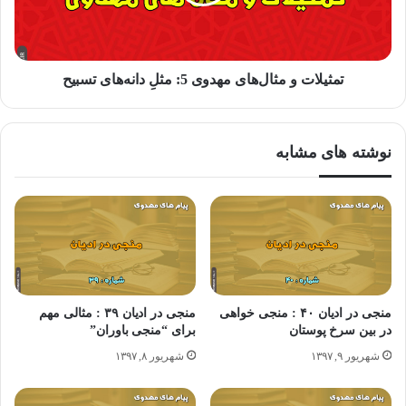
انبیای پس از او هم وعدهٔ آینده ای بهتر و ظهور ماشیح و حکومت فنا ناپذیر دینی
را سر می دادند تا اینکه نور نبوت به دانیال(علیه السلام) رسید…
تمثیلات و مثال‌های مهدوی 5: مثلِ دانه‌های تسبیح
اشعیا، باب۷، آیه۱۴
نوشته های مشابه
منجی در ادیان ۴۰ : منجی خواهی
منجی در ادیان ۳۹ : مثالی مهم
در بین سرخ پوستان
برای “منجی باوران”
شهریور ۹, ۱۳۹۷
شهریور ۸, ۱۳۹۷