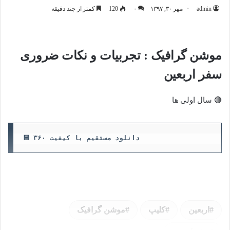
admin
مهر ۳۰, ۱۳۹۷
۰
120
کمتر از چند دقیقه
موشن گرافیک : تجربیات و نکات ضروری
سفر اربعین
🔴 سال اولی ها
💾 دانلود مستقیم با کیفیت ۳۶۰
اربعین
کلیپ
موشن گرافیک