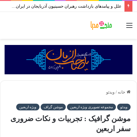
علل و پیامدهای بازداشت رهبران حسینیون آذربایجان در ایران | علی اکبر رائفی پور
منو
خانه
/
ویدئو
ویدئو
مجموعه تصویری ویژه اربعین
موشن گراف
ویژه اربعین
موشن گرافیک : تجربیات و نکات ضروری
سفر اربعین