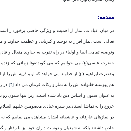
مقدمه:
در میان عبادات، نماز از اهمیت و ویژگی خاصی برخوردار است
تعالی است .نماز اقرار به توحید و کبریایی و عظمت خداوند و م
وتوصیه تمامی انبیا و اولیاء در راه تقرب به خداوند متعال و قا
حضرت عیسی(ع) می خوانیم که می گوید:«وتا زمانی که زنده ا
وحضرت ابراهیم (ع) از خداوند می خواهد که او و ذریه اش را از اق
هم پیوسته خانواده اش را به نماز و زکات فرمان می داد
[۴]
در زب
به عنوان ستون و اساس دین یاد شده است، زیرا تنها ستون رو به
عروج را به تماشا ایستاد.در سیره عبادی معصومین علیهم السلام 
در نمازهای عارفانه و عاشقانه ایشان مشاهده می نماییم که نه تن
خاص داشتند بلکه به شیعیان و دوست داران خود نیز با رفتار و گف