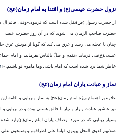
نزول حضرت عیسی(ع) و اقتدا به امام زمان(عج)
از حضرت رسول (ص)نقل شده است که فرمود:«وقتی قائم آل محم
حضرت صاحب الزمان می شوند که در آن روز حضرت عیسی بن مر
چنان با عجله می رسد و عرق می کند که گویا از مویش عر
عیسی(ع)می فرماید:«تقدم و صلّ بالناس؛بفرمایید و امام 
خاطر شما برپا شده است که امام باشی وما ماموم تو باشیم.»
[۱۱]
نماز و عبادت یاران امام زمان(عج)
علاوه بر اهتمام ویژه امام زمان(عج) به نماز وبرپایی و اقامه ا
نیز عاشق عبادت و راز و نیاز با خالق هستی بوده و در برپایی و 
بسیار زیبایی که در مورد اوصاف یاران امام زمان(ع)وارد شده 
صلاتهم کدوی النحل یبیتون قیاما علی اطرافهم،و یصبحون علی خی