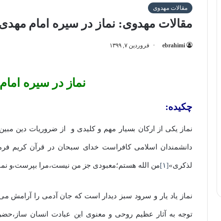
مقالات مهدوی
مقالات مهدوی: نماز در سیره امام مهدی
ebrahimi
فروردین ۷, ۱۳۹۹
نماز در سیره امام
چکیده:
نماز یکی از ارکان بسیار مهم و کلیدی و از ضروریات دین مبین 
دانشمندان اسلامی کافراست خدای سبحان در قرآن کریم فرمود:«ا
لذکری»
[۱]
من الله هستم؛معبودی جز من نیست،مرا بپرست،و نماز را
نماز یاد یار و سرود سبز دیدار است که جان آدمی را آرامش می
توجه به آثار عظیم روحی و معنوی این عبادت انسان ساز،حضر