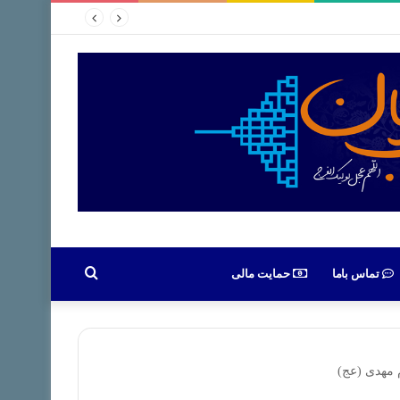
جستجو
تماس باما
حمایت مالی
برای
 مهدی (عج)