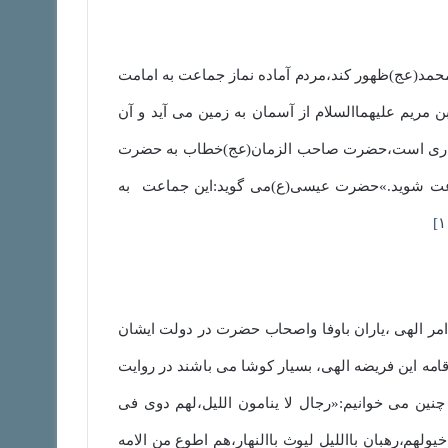
د(عج)ظهور کند،مردم آماده نماز جماعت به امامت
یم علیهماالسلام از آسمان به زمین می آید و آن
ق جاری است،حضرت صاحب الزمان(عج)خطاب به حضرت
جماعت شوید.»حضرت عیسی(ع)می گوید:این جماعت به
ین امر الهی ،یاران باوفا واصحاب حضرت در دولت ایشان
اقامه این فریضه الهی، بسیار کوشا می باشند در روایت
چنین می خوانیم:«رجال لا ینامون اللیل،لهم دوی فی
ولهم،رهبان بااللیل لیوث باالنهار،هم اطوع من الامه