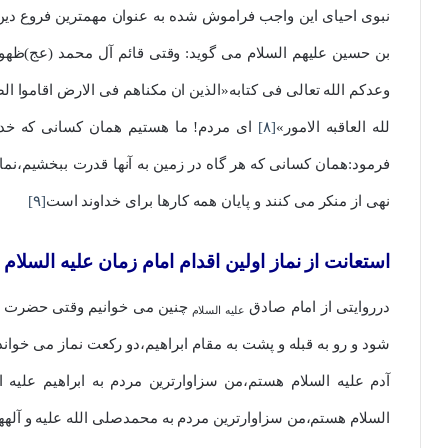
نبوی احیای این واجب فراموش شده به عنوان مهمترین فروع دین،
بن حسین علیهم السلام می گوید: وقتی قائم آل محمد (عج)ظهور
وعدکم الله تعالی فی کتابه«الذین ان مکناهم فی الارض اقاموا الصلا
لله العاقبه الامور»
[۸]
ای مردم! ما هستیم همان کسانی که خداون
فرمود:همان کسانی که هر گاه در زمین به آنها قدرت ببخشیم،نماز 
نهی از منکر می کنند و پایان همه کارها برای خداوند است
[۹]
استعانت از نماز اولین اقدام امام زمان علیه السلام 
درروایتی از امام صادق
چنین می خوانیم وقتی حضرت
علیه السلام
شود و رو به قبله و پشت به مقام ابراهیم،دو رکعت نماز می خوا
آدم علیه السلام هستم،من سزاوارترین مردم به ابراهیم علیه 
السلام هستم،من سزاوارترین مردم به محمدصلی الله علیه و آل