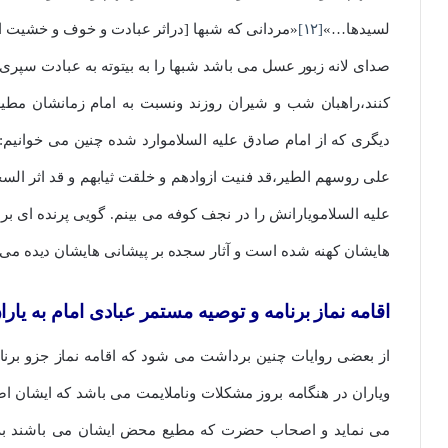
لسیدها…»
[۱۲]
«مردانی که شبها [دراثر عبادت و خوف و خشیت اله
صدای لانه زبور عسل می باشد شبها را به بیتوته به عبادت سپری
کنند،راهبان شب و شیران روزند ونسبت به امام زمانشان مطیعت
دیگری که از امام صادق علیه السلاموارد شده چنین می خوانیم:«
علی روسهم الطیر،قد فنیت ازوادهم و خلقت ثیابهم و قد اثر السجو
علیه السلامویارانش را در نجف کوفه می بینم. گویی پرنده ای 
هایشان کهنه شده است و آثار سجده بر پیشانی هایشان دیده می 
اقامه نماز برنامه و توصیه مستمر عبادی امام به یارا
از بعضی روایات چنین برداشت می شود که اقامه نماز جزو برنا
ویاران در هنگامه بروز مشکلات وناملایمت می باشد که ایشان اص
می نماید و اصحاب حضرت که مطیع محض ایشان می باشند به دع