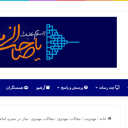
رهبران حسینیون آذربایجان در ایران | علی اکبر رائفی پور
چند رسانه
پرسش و پاسخ
آرشیو
همسنگران
خانه
/
مهدویت
/
مقالات مهدوی
/
مقالات مهدوی: نماز در سیره امام