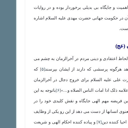
میت و جایگاه بی بدیلی برخوردار بوده و در روایات
 آن در حکومت جهانی حضرت مهدی علیه السلام اشاره
است.
 (عج)
ز لحاظ اعتقادی و دینی مردم در آخرالزمان به چشم می
د هرگونه پرسشی که دارند از ایشان بپرسند
[۵]
که
علی علیه السلام برای خروج دجال در آخرالزمان
لامه ذلک اذا امات الناس الصلاه و…»
[۶]
باتوجه به این
ین فریضه مهم الهی جایگاه و نقش کلیدی خود را در
عنوی انسانها از دست می دهد از این رو یکی از وظایف
حیا کننده دین
[۷]
و پیاده کننده احکام الهی و شریعت