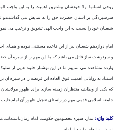
روحی انسانها اولا خودشان بیشترین اهمیت را به این واجب الهی
سرسپردگی بر آستان حضرت حق را به نمایش می گذاشتندو ثانی
شیعیان خود را نسبت به این واجب الهی تشویق و ترغیب می نمود
امام دوازدهم شیعیان نیز از این قاعده مستثنی نبوده و همپای ا
و سرنوشت ساز قائل می باشد که ما این مهم را از سیره آن حضرت ا
وارده مشاهده می نماییم ما در این نوشتار جلوه هایی از سلوک و
استناد به روایاتی اهمیت فوق العاده این فریضه را در سیره آن بزرگ
که یکی از وظایف منتظران زمینه سازی برای ظهور مولایشان 
جامعه اسلامی قدمی مهم در راستای تعجیل ظهور آن امام غایب ب
کلید واژه:
نماز، سیره معصومین،حکومت امام زمان،استعانت،ن
زمان ،نمازهای وارده از امام،