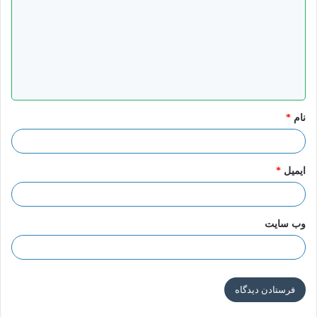
د
گ
ا
عکس نوشته وظایف منتظران ۳۰ – عربی
ه
*
نام
*
عدم الانخداع بالمدعیین الکاذبین
أعطى إمام الزمان رساله لسفیره الرابع قبل موته و قال:
… فَإِنَّکَ
ایمیل
*
مَیِّتٌ مَا بَیْنَکَ وَ بَیْنَ سِتَّهِ أَیَّامٍ فَاجْمَعْ أَمْرَکَ وَ لَا تُوصِ إِلَى أَحَدٍ یَقُومُ
مَقَامَکَ بَعْدَ وَفَاتِکَ فَقَدْ وَقَعَتِ الْغَیْبَهُ الثَّانِیَهُ فَلَا ظُهُورَ إِلَّا بَعْدَ إِذْنِ اللَّهِ
وب‌ سایت
عَزَّ وَ جَلَّ وَ ذَلِکَ بَعْدَ طُولِ الْأَمَدِ وَ قَسْوَهِ الْقُلُوبِ وَ امْتِلَاءِ الْأَرْضِ جَوْراً وَ
سَیَأْتِی شِیعَتِی مَنْ یَدَّعِی الْمُشَاهَدَهَ أَلَا فَمَنِ ادَّعَى الْمُشَاهَدَهَ قَبْلَ
خُرُوجِ السُّفْیَانِیِّ وَ الصَّیْحَهِ فَهُوَ کَاذِبٌ مُفْتَرٍ…