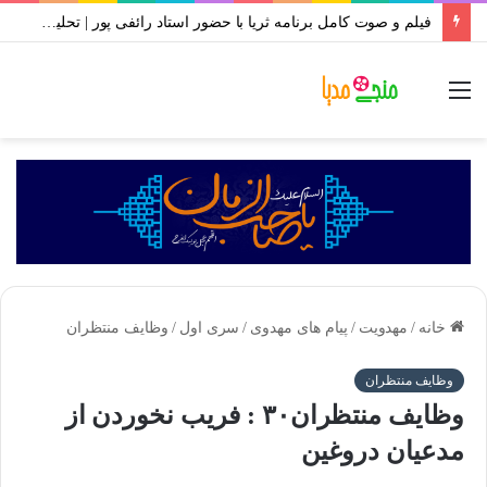
فیلم و صوت کامل برنامه ثریا با حضور استاد رائفی پور | تحلیل حوادث اخیر ایران | مهر ۱۴۰۱
منو
خانه
/
مهدویت
/
پیام های مهدوی
/
سری اول
/
وظایف منتظران
وظایف منتظران
وظایف منتظران۳۰ : فریب نخوردن از
مدعیان دروغین