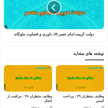
شدن صدای آسمانی داشته باشد، او دروغگو و تهمت زننده است”
کمال الدین ج۲ باب۴۵ حدیث۴۴
دولت کریمه امام عصر 30: داوری و قضاوت ملوکانه
نکته مهم: از این رو اگر کسی در این زمان غیبت، مشاهده ای را از
نوع سفارت یا نیابت از طرف امام زمان ادعا کند، دروغگوست. البته
نوشته های مشابه
باید دانست آنچه دراین نامه بعنوان “ادعای مشاهده” آمده، با توجه به
عبارت قبل از آن (برای جانشینی ات وصیت نکن)، مربوط به
افرادیست که ادعای مشاهده و نیابت از حضرت را دارند، و این با
تَشرُّفاتی که در این دوره برای صالحان و علما نقل میشود، منافاتی
ندارد.
وظایف منتظران ۳۹ : پرداخت
وظایف منتظران ۳۸ : مراقبت از
خُمس
اعمال
شهریور ۸, ۱۳۹۷
شهریور ۷, ۱۳۹۷