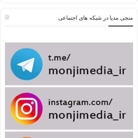
کمال الدین و تمام النعمه، جزء۲، الباب۴۵، الحدیث۴۴
منجی مدیا در شبکه های اجتماعی
ملاحظه مهمه: إذا جاء شخص ما فی زمن الغیبه یدعی المشاهده و
المراد بالمشاهده هنا النیابه أو السفاره عن إمام الزمان فهو کاذب.
بالطبع یجب معرفه أن ما جاء فی رساله “ادعاء المشاهده” (مع
الانتباه إلى العباره السابقه للرساله التی تقول “لا توصی لخلفیتک”)
یتعلق بالأشخاص الذین یدعون المشاهده و النیابه عن إمام الزمان، و
هذا لا یتناقض مع ألقاب ومقامات الصالحین و العلماء فی ذلک العصر.