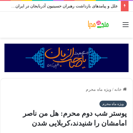
علل و پیامدهای بازداشت رهبران حسینیون آذربایجان در ایران | علی اکبر رائفی پور
منو
خانه
/
ویژه ماه محرم
ویژه ماه محرم
پوستر شب دوم محرم: هل من ناصر
امامشان را شنیدند،کربلایی شدن