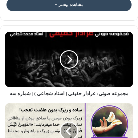
مشاهده بیشتر
.: پوستر شب دوم :.
#اینجا کربلاست…
کمی آنطرف تر، عده ای به تازگی حاجی شده اند؛ اما #آنان که
ندای “هل من ناصر” امامشان را شنیدند، کربلایی شدند.
مجموعه صوتی: عزادار حقیقی ( استاد شجاعی ) | شماره سه
و #امروز “کل الارض کربلا”…
کربلایی شو…