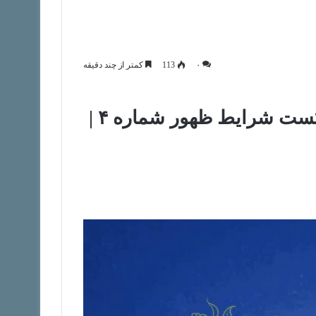
۰
113
کمتر از چند دقیقه
چکیده پادکست شرایط ظهور شماره ۴ |