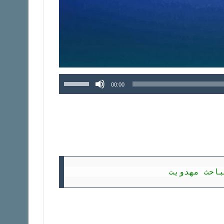
برای
00:00
افزایش
یا
کاهش
صدا
از
کلیدهای
بالا