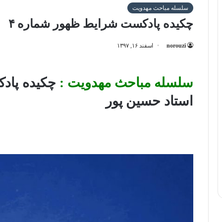
سلسله مباحث مهدویت
چکیده پادکست شرایط ظهور شماره ۴
norouzi
اسفند ۱۶, ۱۳۹۷
سلسله مباحث مهدویت :
استاد حسین پور