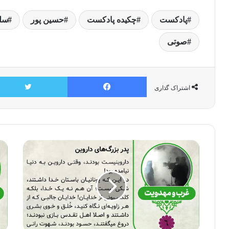
پادکست
چکیده پادکست
حسین پور
سل
صوتی
فیسبوک
اشتراک گذاری