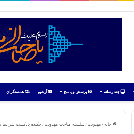
رهبران حسینیون آذربایجان در ایران | علی اکبر رائفی پور
چند رسانه
پرسش و پاسخ
آرشیو
همسنگران
خانه
/
مهدویت
/
سلسله مباحث مهدویت
/
چکیده پادکست شرایط ظه