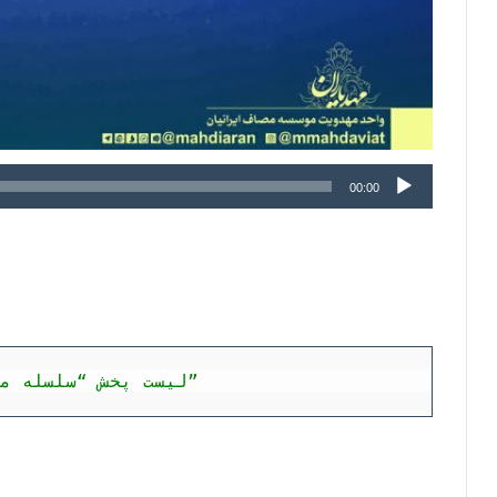
پخش‌کننده
00:00
صوت
لیست پخش “سلسله مباحث مهدویت”