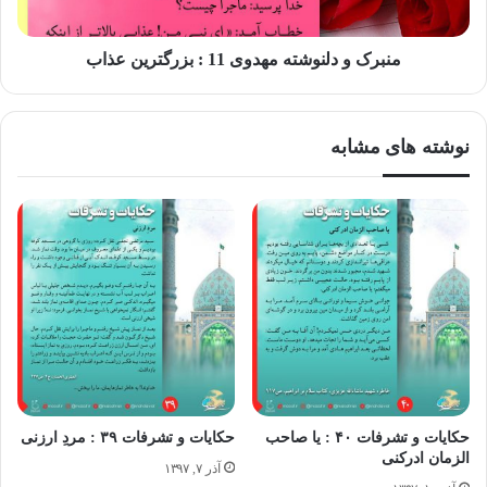
و به خدا گفتم لطفی کن که امام زمان زمان به ما عنایت بکنند.
میبینی که وضع ما ناراحت کننده است…
منبرک و دلنوشته مهدوی 11 : بزرگترین عذاب
نصف شب دیدم چراغ ها روشن شد و سر و صدا بلند شد. گفتم
نوشته های مشابه
چه شده؟ آمدم پایین یک دخترِ کوچک داشتم جلو آمد و گفت بابا،
مامانم خوب شد. جلو رفتم دیدم سالم است، پیری زودرس او هم
برگشته و جوان شده و چشم هایش هم خوب شده. بعدا خود زن
قضیه را تعریف کرد و گفت:
تنها در اتاق خواب بودم یکدفعه اتاق روشن شد نور مقدس حضرت
مهدی رو به من کرد و فرمود: برخیز به شرطی که دیگر بی تابی
حکایات و تشرفات ۴۰ : یا صاحب
حکایات و تشرفات ۳۹ : مردِ ارزنی
الزمان ادرکنی
نکنی. بلند شدم، آقا از اتاق بیرون آمدند و من هم به همراهش
آذر ۷, ۱۳۹۷