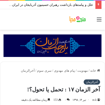
علل و پیامدهای بازداشت رهبران حسینیون آذربایجان در ایران | علی اکبر رائفی پور
منو
خانه
/
مهدویت
/
پیام های مهدوی
/
سری سوم
/
آخرالزمان
آخرالزمان
آخر الزمان ۱۷ : تحمل یا تحول؟!
m.k
تیر ۱۴, ۱۳۹۸
۰
153
زمان مطالعه یک دقیقه