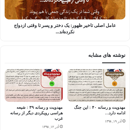
🔸 او باور داشت هر یک از رسانه ها، بر کارکرد یک یا چند حس از
حواس ما تاثیر می‌گذارند و معتقد بود که تلویزیون، دوباره زندگی
عامل اصلی تاخیر ظهور: یک دختر و پسر تا وقتی ازدواج
ما را بصورت قبیله ای در خواهد آورد و ما بر اثر آن، از دولت_
نکرده‌اند...
ملت های مجزا دور شده و سرانجام یک دهکده جهانی خواهیم
داشت.
نوشته های مشابه
📚 نظریه های رسانه
مهدویت و رسانه ۴۰ : این جنگ
مهدویت و رسانه ۳۹ : شیعه
ادامه دارد…
هراسی رویکردی دیگر از رسانه
غرب
آذر ۱۹, ۱۳۹۸
آذر ۱۲, ۱۳۹۸