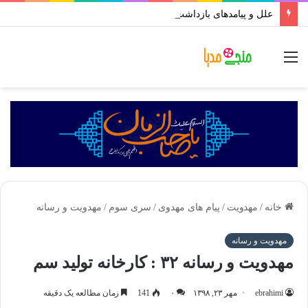
علل و پیامدهای بازداشت رهبران حسینیون آذربایجان در ایران | علی اکبر رائفی پور
منو
خانه
/
مهدویت
/
پیام های مهدوی
/
سری سوم
/
مهدویت و رسانه
مهدویت و رسانه
مهدویت و رسانه ۳۲ : کارخانه تولید سم
ebrahimi
مهر ۲۳, ۱۳۹۸
۰
141
زمان مطالعه یک دقیقه