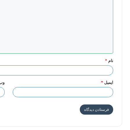
د
ی
د
گ
ا
ه
*
نام
*
ایمیل
*
وب‌