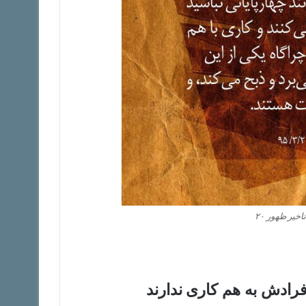
یر ظهور ۲۰
رادش به هم کاری ندارند