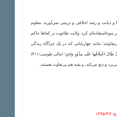
ا و دیانت و رشد اخلاقی و تربیتی نمی‌آورند. معلوم
هر سوءاستفاده‌ای کرد. ولایت طاغوت در کجاها حاکم
اوتند؛ مانند چهارپایانی که در یک چراگاه زندگی
می‌کنند و کاری با هم ندارند(…کَبُعْدِ الْبَهَائِمِ مِنَ التَّعَاطُفِ، وَ إِنْ طَالَ اعْتِلَافُها عَلَى مِذْوَدٍ وَاحِدٍ؛ امالی طوسی/۴۱۱)
‌برد و ذبح می‌کند، و بقیه هم بی‌تفاوت هستند.
۱۳۹