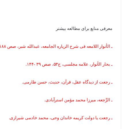
معرفی منابع برای مطالعه بیشتر
ـ الأنوار اللامعه فی شرح الزیاره الجامعه، عبدالله شبر، صص ۱۸۸ – ۱۹۷، ذیل جمله «و مصدِّقٌ برجعَتکم».
ـ
بحار الأنوار
، علامه مجلسی، ج۵۳، صص ۳۹ -۱۴۴.
ـ رجعت از دیدگاه عقل، قرآن، حدیث، حسن طارمی.
ـ الرِّجعه، میرزا محمد مؤمن استرآبادی.
ـ رجعت یا دولت کریمه خاندان وحی، محمد خادمی شیرازی.