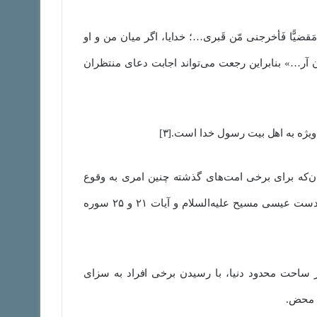
 حَتماً مَقضیًّا فَأخرجنی مّن قَبری…؛ خدایا، اگر میان من و او
آر…» بنابراین رجعت می‌تواند اجابت دعای منتظران
ن‌که برای برخی امت‌های گذشته چنین امری به وقوع
پیوست. چنانکه آیات ۱۱۰ سوره کهف به زنده شدن مردگان به دست عیسی مسیح علیه‌السلام و آیات ۲۱ و ۲۵ سوره
 ساحت محدود دنیا، با رسیدن برخی افراد به سزای
ن محض.