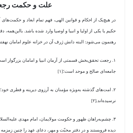
علت و حکمت رج
در هیچ‌یک از احکام و قوانین الهی، فهم تمام ابعاد و حکمت‌های
حکیم یا یکی از اولیا و انبیا و اوصیا وارد شده باشد. با‌این‌همه،
رهنمون می‌شود: البته دانش ژرف آن در خزانه علوم امامان نهفت
۱. رجعت تحقق‌بخش قسمتی از آرمان انبیا و امامان بزرگوار است
جامعه‌ای صالح و موحد است؛[۱]
۲. امت‌های گذشته به‌ویژه مؤمنان به آرزوی دیرینه و فطری خود
نرسیده‌اند.[۲]
۳. چشم‌به‌راهان ظهور و حکومت مولایمان، امام مهدی علیه‌السلام
دیده فروبستند و در دفتر محبّت و مهر، دعای عهد را چنین زمزمه ک