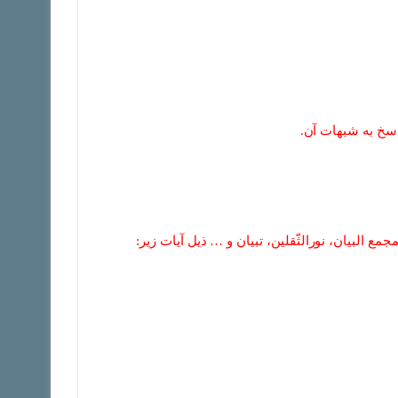
اسخ به شبهات آن.
ع البیان، نورالثّقلین، تبیان و … ذیل آیات زیر: