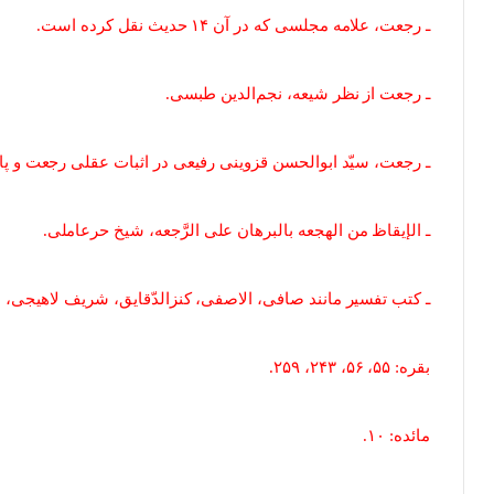
ـ رجعت، علامه مجلسی که در آن ۱۴ حدیث نقل کرده است.
ـ رجعت از نظر شیعه، نجم‌الدین طبسی.
ـ رجعت، سیّد ابوالحسن قزوینی رفیعی در اثبات عقلی رجعت و پ
ـ الإیقاظ من الهجعه بالبرهان علی الرَّجعه، شیخ حر‌عاملی.
ـ کتب تفسیر مانند صافی، الاصفی، کنزالدّقایق، شریف لاهیجی، مجم
بقره: ۵۵، ۵۶، ۲۴۳، ۲۵۹.
مائده: ۱۰.