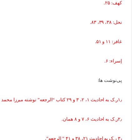
کهف: ۲۵.
نحل: ۳۸، ۳۹، ۸۳.
غافر: ۱۱ و ۵۱.
إسراء: ۶.
پی‌نوشت ها:
۱٫ر.ک به احادیث ۱، ۲، ۳ و ۲۹ کتاب “الرجعه” نوشته میرزا محمد مؤمن استرآبادی (قرن یازدهم هجری).
۲٫ر.ک به احادیث ۶، ۷ و ۸ همان.
۳٫ ر.ک به احادیث ۲۱، ۳۸ و ۴۱ ” الرجعه”.