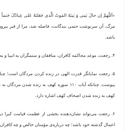
«اَللّهمَّ إن حالَ بَینی وَ بَینَهُ المَوتُ الَّذی جَعَلتَهُ عَلی عِبادّکَ
مرگ، آن سرنوشت حتمی بندگانت، فاصله شد، مرا از قبر بیرون 
باشد.
۴. رجعت، موعد محاکمه کافران، منافقان و ستمگران به انبیا و به‌ویژه به اهل بیت رسول خدا است.[۳]
۵. رجعت نمایانگر قدرت الهی در زنده کردن مردگان است؛ چنا
کهف به زنده شدن اصحاف کهف اشاره دارد.
۶. رجعت می‌تواند نشان‌دهنده بخشی از عظمت قیامت کبرا در
اعمال گذشته خود باشد؛ چه درباره‌ی مؤمنان خالص و چه کافرا