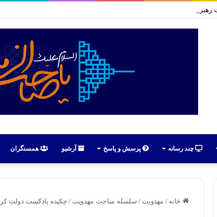
رهبران حسینیون آذربایجان در ایران | علی اکبر رائفی پور
چند رسانه
پرسش و پاسخ
آرشیو
همسنگران
خانه
/
مهدویت
/
سلسله مباحث مهدویت
/
چکیده پادکست دولت کریم