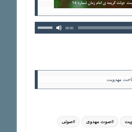
برای
00:00
افزایش
یا
کاهش
صدا
از
کلیدهای
بالا
و
ویت
صوت مهدوی
صوتی
پایین