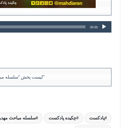
پخش‌کننده
00:00
صوت
لیست پخش “سلسله مباحث مهدویت”
پادکست
چکیده پادکست
سلسله مباحث مهد