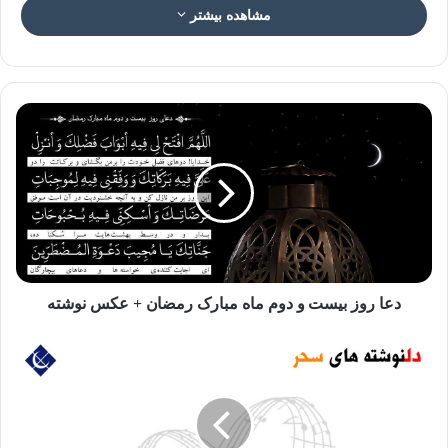
مشاهده بیشتر
❌در شب بیست وسوم رمضان؛
باید به دو ذات مقدس،بیش از بقیه تقرب جست؛
دعا روز بیست و دوم ماه مبارک رمضان + عکس نوشته
👈وجود مقدس امام زمان (ع)
👈وجود مقدس فاطمه زهرا (س)
این توسل شاه کلیدِ دریافت تقدیرات عظیمه!